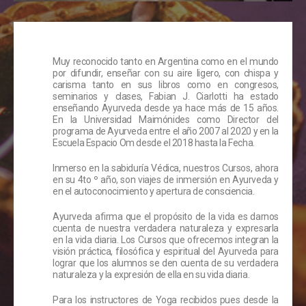
Muy reconocido tanto en Argentina como en el mundo
por difundir, enseñar con su aire ligero, con chispa y
carisma tanto en sus libros como en congresos,
seminarios y clases, Fabian J. Ciarlotti ha estado
enseñando Ayurveda desde ya hace más de 15 años.
En la Universidad Maimónides como Director del
programa de Ayurveda entre el año 2007 al 2020 y en la
Escuela Espacio Om desde el 2018 hasta la Fecha.
Inmerso en la sabiduría Védica, nuestros Cursos, ahora
en su 4to º año, son viajes de inmersión en Ayurveda y
en el autoconocimiento y apertura de consciencia.
Ayurveda afirma que el propósito de la vida es darnos
cuenta de nuestra verdadera naturaleza y expresarla
en la vida diaria. Los Cursos que ofrecemos integran la
visión práctica, filosófica y espiritual del Ayurveda para
lograr que los alumnos se den cuenta de su verdadera
naturaleza y la expresión de ella en su vida diaria.
Para los instructores de Yoga recibidos pues desde la